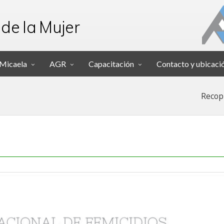
 de la Mujer
 Micaela
AGR
Capacitación
Contacto y ubicaci
Recopi