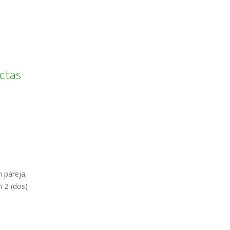
ectas
n pareja,
n 2 (dos)