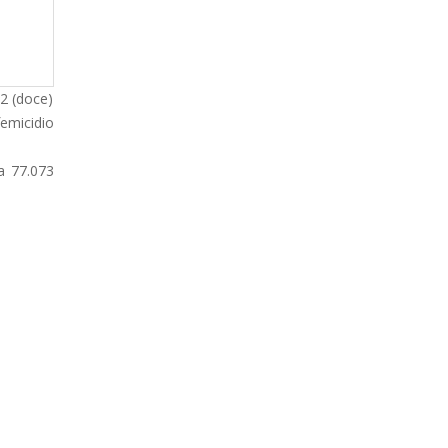
2 (doce)
femicidio
da 77.073